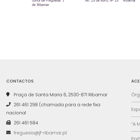
CONTACTOS
ACE
Praça de Santa Maria 6, 2530-871 Ribamar
Órg
261 461 298 (chamada para a rede fixa
Esp
nacional
261 461 584
“A 
freguesia@jf-ribamar.pt
Por