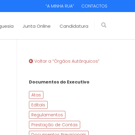
“A MINHA RUA”
CONTACTOS
guesia
Junta Online
Candidatura
Voltar a “Órgãos Autárquicos”
Documentos do Executivo
Atas
Editais
Regulamentos
Prestação de Contas
Documentos Previsionais