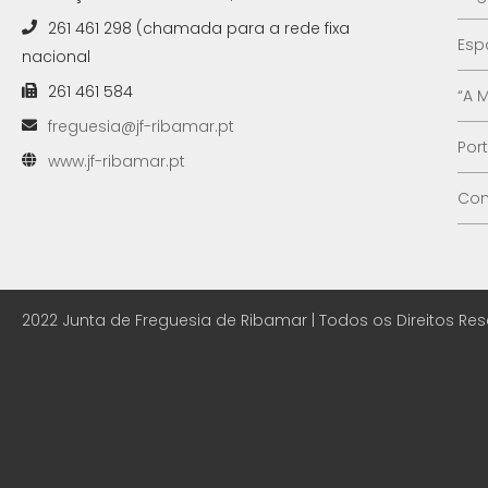
261 461 298 (chamada para a rede fixa
Esp
nacional
261 461 584
“A 
freguesia@jf-ribamar.pt
Por
www.jf-ribamar.pt
Con
2022 Junta de Freguesia de Ribamar | Todos os Direitos Re