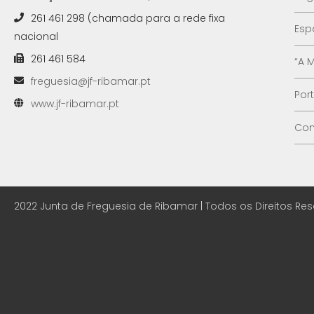
261 461 298 (chamada para a rede fixa
Esp
nacional
261 461 584
“A 
freguesia@jf-ribamar.pt
Por
www.jf-ribamar.pt
Con
2022 Junta de Freguesia de Ribamar | Todos os Direitos Re