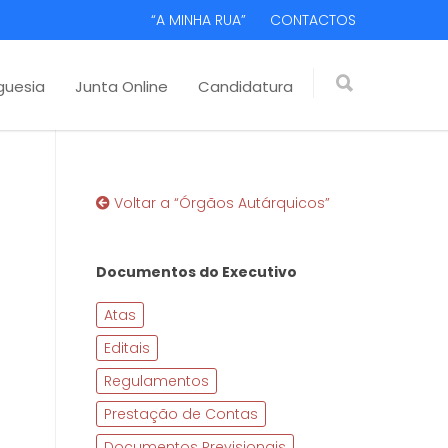
“A MINHA RUA”
CONTACTOS
guesia
Junta Online
Candidatura
Voltar a “Órgãos Autárquicos”
Documentos do Executivo
Atas
Editais
Regulamentos
Prestação de Contas
Documentos Previsionais