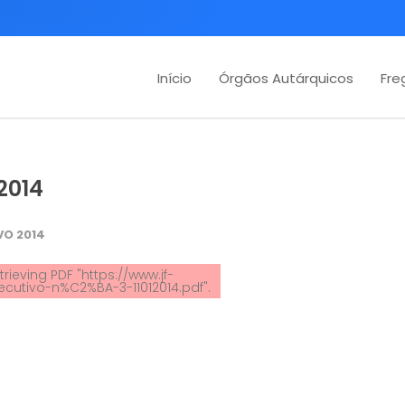
Início
Órgãos Autárquicos
Fre
.2014
VO 2014
rieving PDF "https://www.jf-
cutivo-n%C2%BA-3-11012014.pdf".