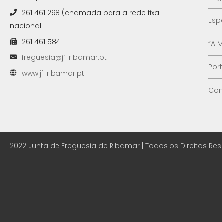
261 461 298 (chamada para a rede fixa
Esp
nacional
261 461 584
“A 
freguesia@jf-ribamar.pt
Por
www.jf-ribamar.pt
Con
2022 Junta de Freguesia de Ribamar | Todos os Direitos Re