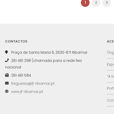
1
2
3
.
CONTACTOS
ACE
Praça de Santa Maria 6, 2530-871 Ribamar
Órg
261 461 298 (chamada para a rede fixa
Esp
nacional
261 461 584
“A 
freguesia@jf-ribamar.pt
Por
www.jf-ribamar.pt
Con