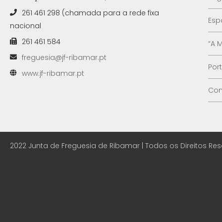
261 461 298 (chamada para a rede fixa
Esp
nacional
261 461 584
“A 
freguesia@jf-ribamar.pt
Por
www.jf-ribamar.pt
Con
2022 Junta de Freguesia de Ribamar | Todos os Direitos Re