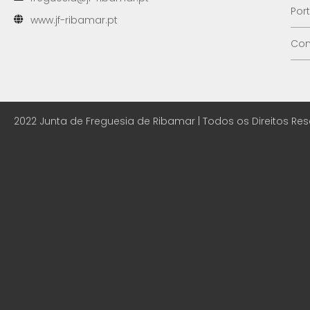
Por
www.jf-ribamar.pt
Con
2022 Junta de Freguesia de Ribamar | Todos os Direitos Re