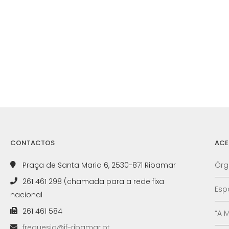
CONTACTOS
ACE
Praça de Santa Maria 6, 2530-871 Ribamar
Órg
261 461 298 (chamada para a rede fixa
Esp
nacional
261 461 584
“A 
freguesia@jf-ribamar.pt