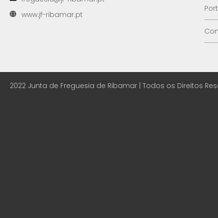
Por
www.jf-ribamar.pt
Con
2022 Junta de Freguesia de Ribamar | Todos os Direitos Re