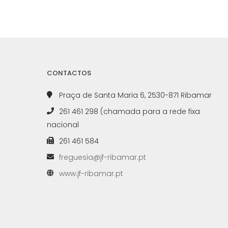
CONTACTOS
Praça de Santa Maria 6, 2530-871 Ribamar
261 461 298 (chamada para a rede fixa
nacional
261 461 584
freguesia@jf-ribamar.pt
www.jf-ribamar.pt