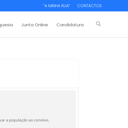
“A MINHA RUA”
CONTACTOS
guesia
Junta Online
Candidatura
var a população ao convívio,