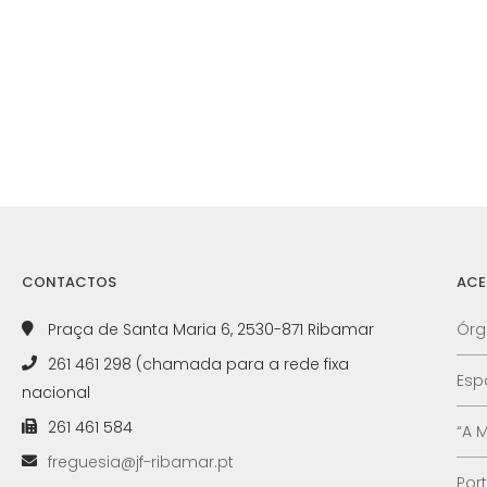
CONTACTOS
ACE
Praça de Santa Maria 6, 2530-871 Ribamar
Órg
261 461 298 (chamada para a rede fixa
Esp
nacional
261 461 584
“A 
freguesia@jf-ribamar.pt
Por