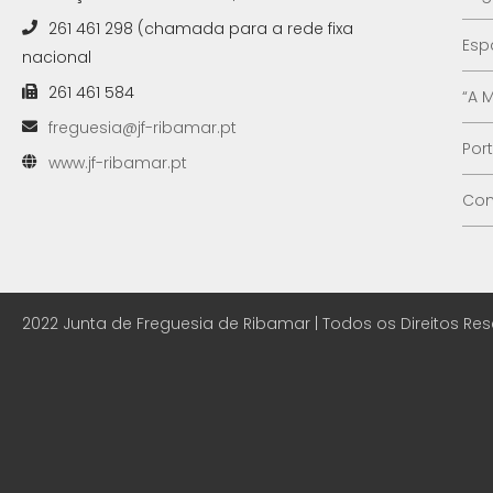
261 461 298 (chamada para a rede fixa
Esp
nacional
261 461 584
“A 
freguesia@jf-ribamar.pt
Por
www.jf-ribamar.pt
Con
2022 Junta de Freguesia de Ribamar | Todos os Direitos Re