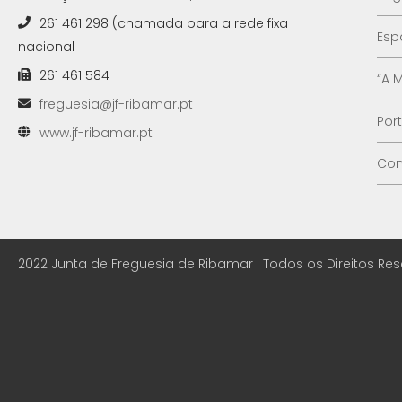
261 461 298 (chamada para a rede fixa
Esp
nacional
261 461 584
“A 
freguesia@jf-ribamar.pt
Por
www.jf-ribamar.pt
Con
2022 Junta de Freguesia de Ribamar | Todos os Direitos Re