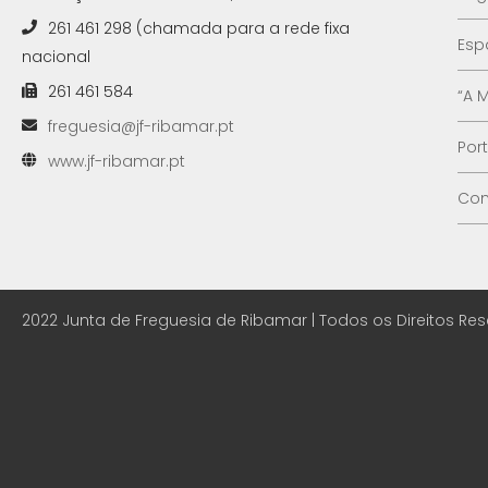
261 461 298 (chamada para a rede fixa
Esp
nacional
261 461 584
“A 
freguesia@jf-ribamar.pt
Por
www.jf-ribamar.pt
Con
2022 Junta de Freguesia de Ribamar | Todos os Direitos Re