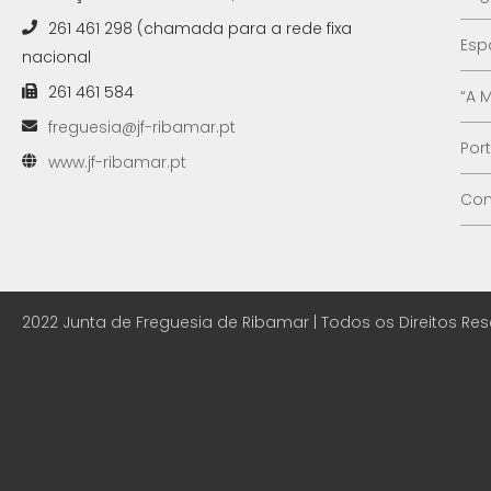
261 461 298 (chamada para a rede fixa
Esp
nacional
261 461 584
“A 
freguesia@jf-ribamar.pt
Por
www.jf-ribamar.pt
Con
2022 Junta de Freguesia de Ribamar | Todos os Direitos Re