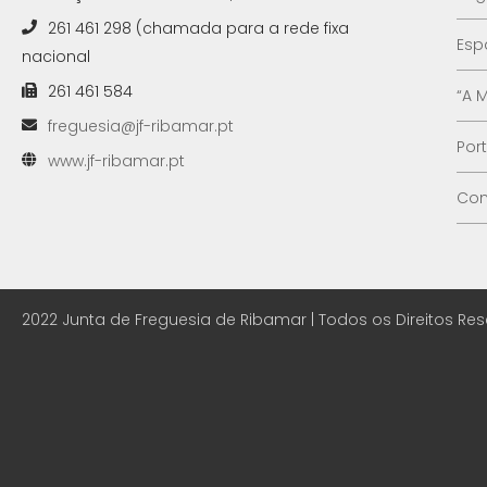
261 461 298 (chamada para a rede fixa
Esp
nacional
261 461 584
“A 
freguesia@jf-ribamar.pt
Por
www.jf-ribamar.pt
Con
2022 Junta de Freguesia de Ribamar | Todos os Direitos Re