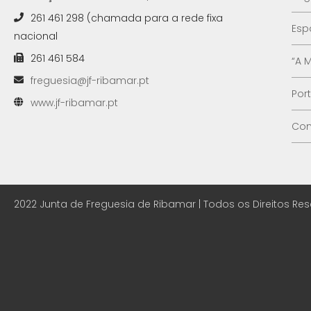
261 461 298 (chamada para a rede fixa
Esp
nacional
261 461 584
“A 
freguesia@jf-ribamar.pt
Por
www.jf-ribamar.pt
Con
2022 Junta de Freguesia de Ribamar | Todos os Direitos Re