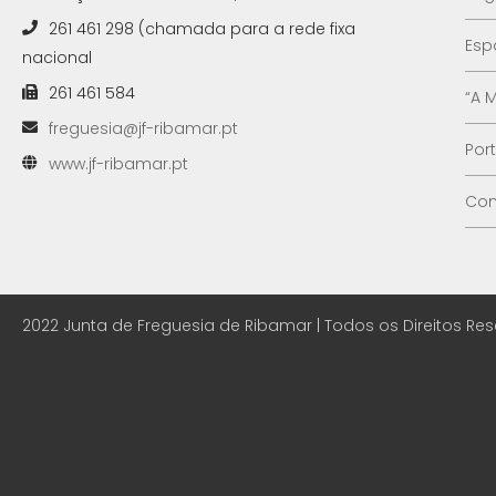
261 461 298 (chamada para a rede fixa
Esp
nacional
261 461 584
“A 
freguesia@jf-ribamar.pt
Por
www.jf-ribamar.pt
Con
2022 Junta de Freguesia de Ribamar | Todos os Direitos Re