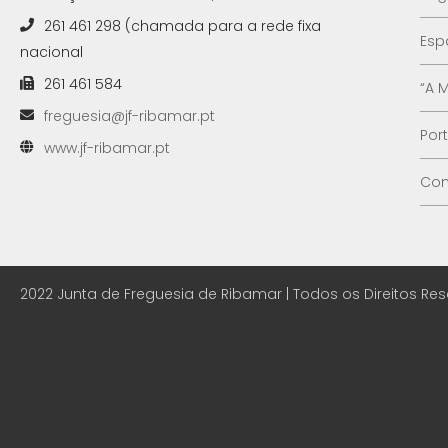
261 461 298 (chamada para a rede fixa
Esp
nacional
261 461 584
“A 
freguesia@jf-ribamar.pt
Por
www.jf-ribamar.pt
Con
2022 Junta de Freguesia de Ribamar | Todos os Direitos Re