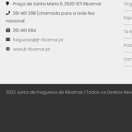
Praça de Santa Maria 6, 2530-871 Ribamar
Órg
261 461 298 (chamada para a rede fixa
Esp
nacional
261 461 584
“A 
freguesia@jf-ribamar.pt
Por
www.jf-ribamar.pt
Con
2022 Junta de Freguesia de Ribamar | Todos os Direitos Re