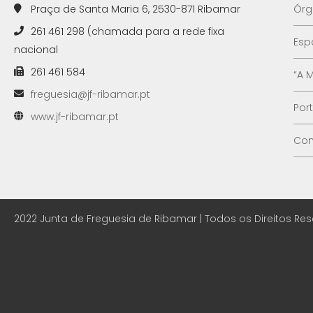
Praça de Santa Maria 6, 2530-871 Ribamar
Órg
261 461 298 (chamada para a rede fixa
Esp
nacional
261 461 584
“A 
freguesia@jf-ribamar.pt
Por
www.jf-ribamar.pt
Con
2022 Junta de Freguesia de Ribamar | Todos os Direitos Re