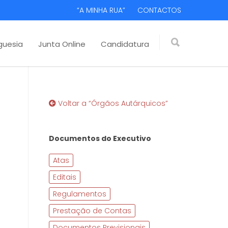
“A MINHA RUA”
CONTACTOS
guesia
Junta Online
Candidatura
Voltar a “Órgãos Autárquicos”
Documentos do Executivo
Atas
Editais
Regulamentos
Prestação de Contas
Documentos Previsionais