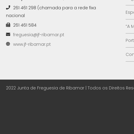
261 461 298 (chamada para a rede fixa
Esp
nacional
261 461 584
“A 
freguesia@jf-ribamar.pt
Por
www.jf-ribamar.pt
Con
2022 Junta de Freguesia de Ribamar | Todos os Direitos Re