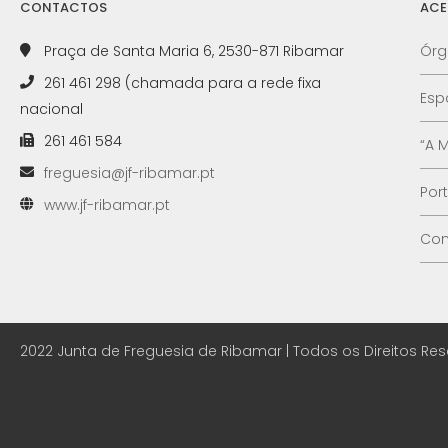
CONTACTOS
ACE
Praça de Santa Maria 6, 2530-871 Ribamar
Órg
261 461 298 (chamada para a rede fixa
Esp
nacional
261 461 584
“A 
freguesia@jf-ribamar.pt
Por
www.jf-ribamar.pt
Con
2022 Junta de Freguesia de Ribamar | Todos os Direitos Re