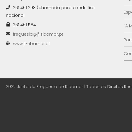
261 461 298 (chamada para a rede fixa
Esp
nacional
261 461 584
“A 
freguesia@jf-ribamar.pt
Por
www.jf-ribamar.pt
Con
2022 Junta de Freguesia de Ribamar | Todos os Direitos Re