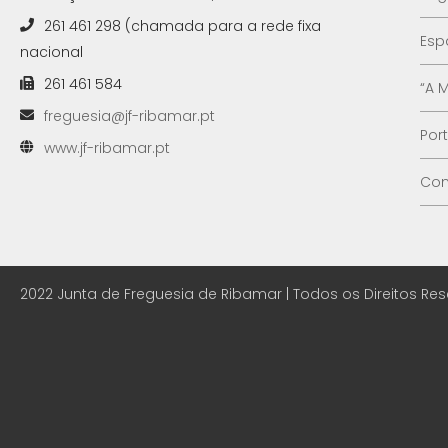
261 461 298 (chamada para a rede fixa
Esp
nacional
261 461 584
“A 
freguesia@jf-ribamar.pt
Por
www.jf-ribamar.pt
Con
2022 Junta de Freguesia de Ribamar | Todos os Direitos Re