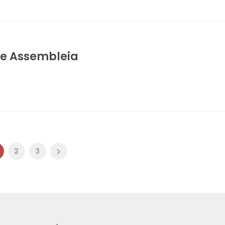
 de Assembleia
2
3