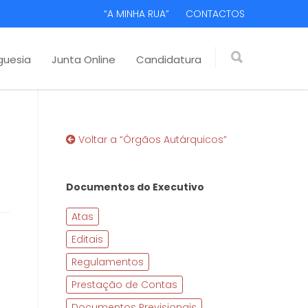
“A MINHA RUA”
CONTACTOS
guesia
Junta Online
Candidatura
Voltar a “Órgãos Autárquicos”
Documentos do Executivo
Atas
Editais
Regulamentos
Prestação de Contas
Documentos Previsionais