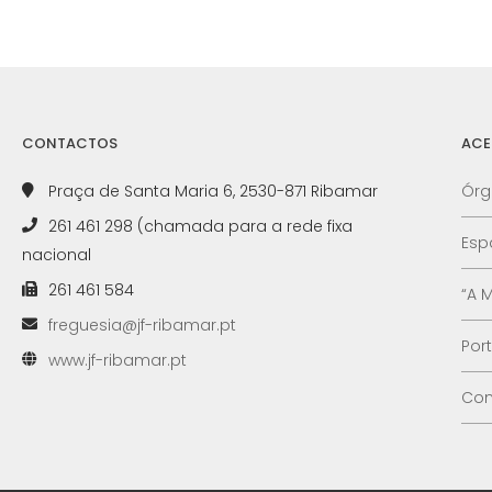
CONTACTOS
ACE
Praça de Santa Maria 6, 2530-871 Ribamar
Órg
261 461 298 (chamada para a rede fixa
Esp
nacional
261 461 584
“A 
freguesia@jf-ribamar.pt
Por
www.jf-ribamar.pt
Con