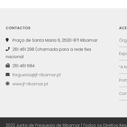
CONTACTOS
ACE
Praça de Santa Maria 6, 2530-871 Ribamar
Órg
261 461 298 (chamada para a rede fixa
Esp
nacional
261 461 584
“A 
freguesia@jf-ribamar.pt
Por
www.jf-ribamar.pt
Con
2022 Junta de Freguesia de Ribamar | Todos os Direitos Re