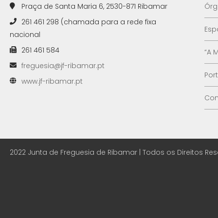
Praça de Santa Maria 6, 2530-871 Ribamar
Órg
261 461 298 (chamada para a rede fixa
Esp
nacional
261 461 584
“A 
freguesia@jf-ribamar.pt
Por
www.jf-ribamar.pt
Con
2022 Junta de Freguesia de Ribamar | Todos os Direitos Re