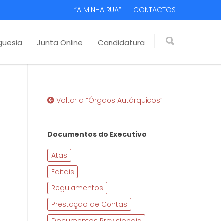
“A MINHA RUA”
CONTACTOS
guesia
Junta Online
Candidatura
Voltar a “Órgãos Autárquicos”
Documentos do Executivo
Atas
Editais
Regulamentos
Prestação de Contas
Documentos Previsionais