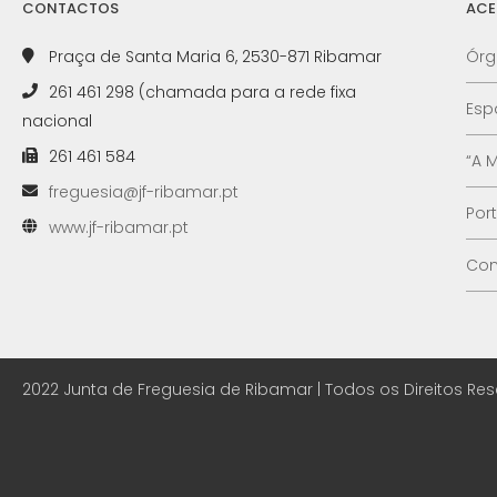
CONTACTOS
ACE
Praça de Santa Maria 6, 2530-871 Ribamar
Órg
261 461 298 (chamada para a rede fixa
Esp
nacional
261 461 584
“A 
freguesia@jf-ribamar.pt
Por
www.jf-ribamar.pt
Con
2022 Junta de Freguesia de Ribamar | Todos os Direitos Re