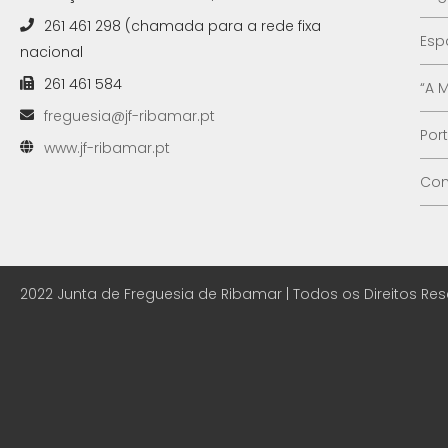
261 461 298 (chamada para a rede fixa
Esp
nacional
261 461 584
“A 
freguesia@jf-ribamar.pt
Por
www.jf-ribamar.pt
Con
2022 Junta de Freguesia de Ribamar | Todos os Direitos Re