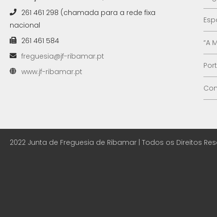
261 461 298 (chamada para a rede fixa
Esp
nacional
261 461 584
“A 
freguesia@jf-ribamar.pt
Por
www.jf-ribamar.pt
Con
2022 Junta de Freguesia de Ribamar | Todos os Direitos Re