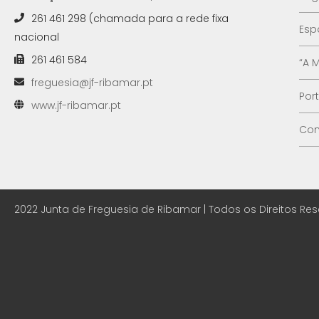
261 461 298 (chamada para a rede fixa
Esp
nacional
261 461 584
“A 
freguesia@jf-ribamar.pt
Por
www.jf-ribamar.pt
Con
2022 Junta de Freguesia de Ribamar | Todos os Direitos Re