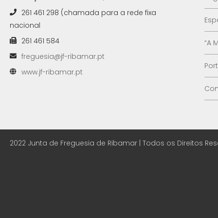
261 461 298 (chamada para a rede fixa
Esp
nacional
261 461 584
“A 
freguesia@jf-ribamar.pt
Por
www.jf-ribamar.pt
Con
2022 Junta de Freguesia de Ribamar | Todos os Direitos Re