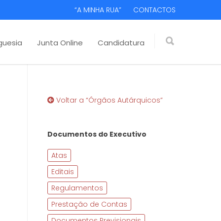
“A MINHA RUA”
CONTACTOS
guesia
Junta Online
Candidatura
Voltar a “Órgãos Autárquicos”
Documentos do Executivo
Atas
Editais
Regulamentos
Prestação de Contas
Documentos Previsionais