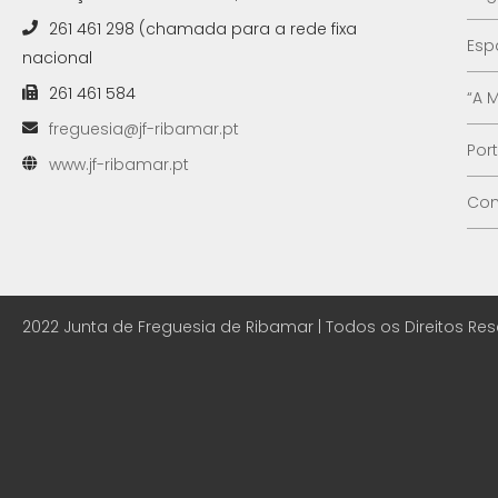
261 461 298 (chamada para a rede fixa
Esp
nacional
261 461 584
“A 
freguesia@jf-ribamar.pt
Por
www.jf-ribamar.pt
Con
2022 Junta de Freguesia de Ribamar | Todos os Direitos Re