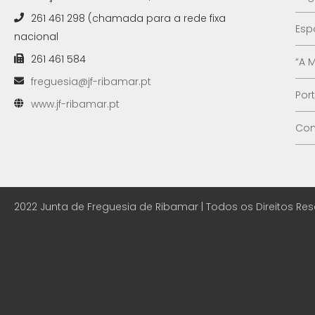
261 461 298 (chamada para a rede fixa
Esp
nacional
261 461 584
“A 
freguesia@jf-ribamar.pt
Por
www.jf-ribamar.pt
Con
2022 Junta de Freguesia de Ribamar | Todos os Direitos Re