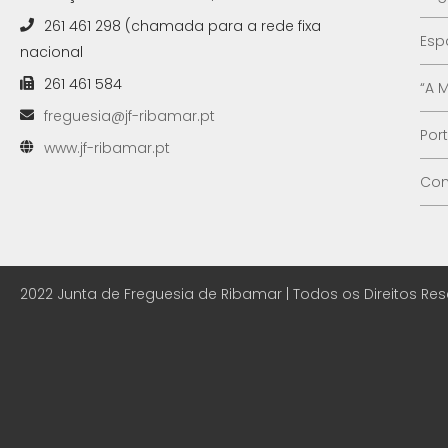
261 461 298 (chamada para a rede fixa
Esp
nacional
261 461 584
“A 
freguesia@jf-ribamar.pt
Por
www.jf-ribamar.pt
Con
2022 Junta de Freguesia de Ribamar | Todos os Direitos Re