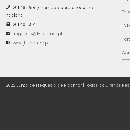
261 461 298 (chamada para a rede fixa
Esp
nacional
261 461 584
“A 
freguesia@jf-ribamar.pt
Por
www.jf-ribamar.pt
Con
2022 Junta de Freguesia de Ribamar | Todos os Direitos Re