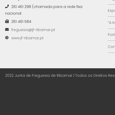
261 461 298 (chamada para a rede fixa
Esp
nacional
261 461 584
“A 
freguesia@jf-ribamar.pt
Por
www.jf-ribamar.pt
Con
2022 Junta de Freguesia de Ribamar | Todos os Direitos Re