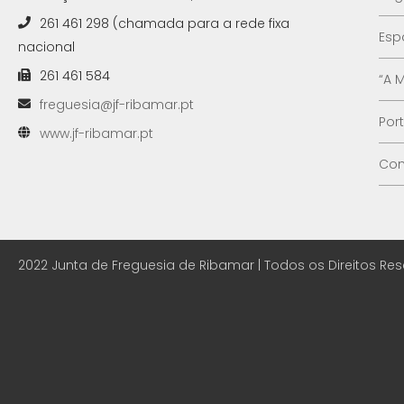
261 461 298 (chamada para a rede fixa
Esp
nacional
261 461 584
“A 
freguesia@jf-ribamar.pt
Por
www.jf-ribamar.pt
Con
2022 Junta de Freguesia de Ribamar | Todos os Direitos Re