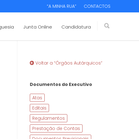
“A MINHA RUA”
CONTACTOS
guesia
Junta Online
Candidatura
Voltar a “Órgãos Autárquicos”
Documentos do Executivo
Atas
Editais
Regulamentos
Prestação de Contas
Documentos Previsionais