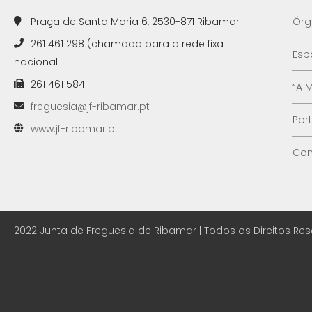
Praça de Santa Maria 6, 2530-871 Ribamar
Órg
261 461 298 (chamada para a rede fixa
Esp
nacional
261 461 584
“A 
freguesia@jf-ribamar.pt
Por
www.jf-ribamar.pt
Con
2022 Junta de Freguesia de Ribamar | Todos os Direitos Re