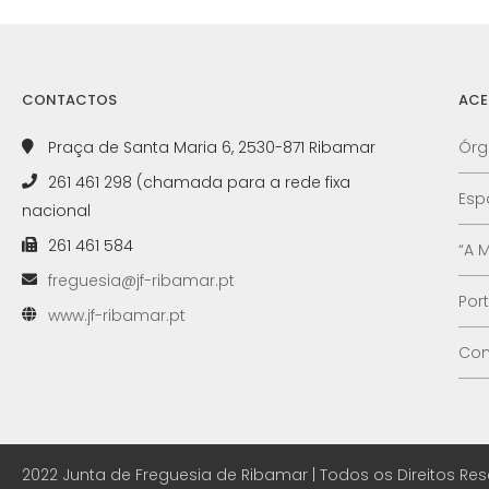
CONTACTOS
ACE
Praça de Santa Maria 6, 2530-871 Ribamar
Órg
261 461 298 (chamada para a rede fixa
Esp
nacional
261 461 584
“A 
freguesia@jf-ribamar.pt
Por
www.jf-ribamar.pt
Con
2022 Junta de Freguesia de Ribamar | Todos os Direitos Re