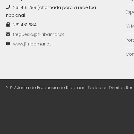
261 461 298 (chamada para a rede fixa
Esp
nacional
261 461 584
“A 
freguesia@jf-ribamar.pt
Por
www.jf-ribamar.pt
Con
2022 Junta de Freguesia de Ribamar | Todos os Direitos Re