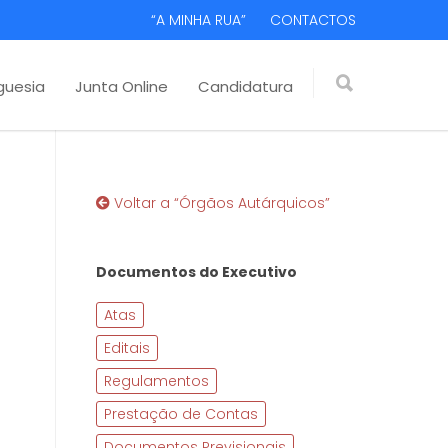
“A MINHA RUA”
CONTACTOS
guesia
Junta Online
Candidatura
Voltar a “Órgãos Autárquicos”
Documentos do Executivo
Atas
Editais
Regulamentos
Prestação de Contas
Documentos Previsionais