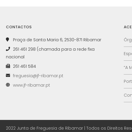
CONTACTOS
ACE
Praça de Santa Maria 6, 2530-871 Ribamar
Órg
261 461 298 (chamada para a rede fixa
Esp
nacional
261 461 584
“A 
freguesia@jf-ribamar.pt
Por
www.jf-ribamar.pt
Con
2022 Junta de Freguesia de Ribamar | Todos os Direitos Re